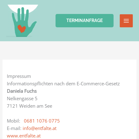
Zum
Inhalt
springen
TERMINANFRAGE
Impressum
Informationspflichten nach dem E-Commerce-Gesetz
Daniela Fuchs
Nelkengasse 5
7121 Weiden am See
Mobil:
0681 1076 0775
E-mail:
info@entfalte.at
www.entfalte.at